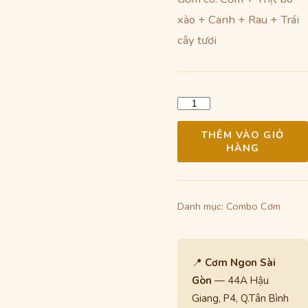
80.000 ₫.
là:
xào + Canh + Rau + Trái
55.000
cây tươi
Số
lượng
THÊM VÀO GIỎ
HÀNG
Danh mục:
Combo Cơm
📍
Cơm Ngon Sài
Gòn
— 44A Hậu
Giang, P4, Q.Tân Bình