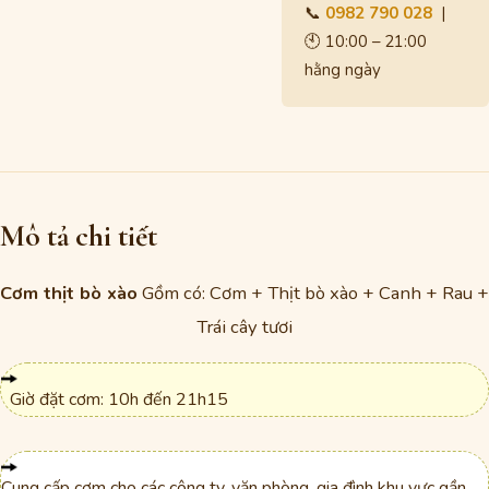
📞
0982 790 028
|
🕙 10:00 – 21:00
hằng ngày
Mô tả chi tiết
Cơm thịt bò xào
Gồm có: Cơm + Thịt bò xào + Canh + Rau +
Trái cây tươi
Giờ đặt cơm: 10h đến 21h15
Cung cấp cơm cho các công ty, văn phòng, gia đình khu vực gần