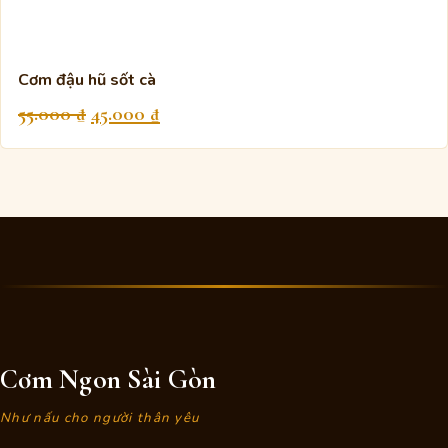
Cơm đậu hũ sốt cà
Giá
Giá
55.000
₫
45.000
₫
gốc
hiện
là:
tại
55.000 ₫.
là:
45.000 ₫.
Cơm Ngon Sài Gòn
Như nấu cho người thân yêu