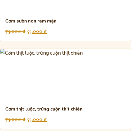
Cơm sườn non ram mặn
Giá
Giá
75.000
₫
55.000
₫
gốc
hiện
là:
tại
75.000 ₫.
là:
55.000 ₫.
Cơm thịt luộc, trứng cuộn thịt chiên
Giá
Giá
75.000
₫
55.000
₫
gốc
hiện