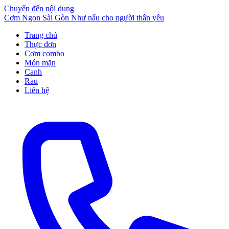
Chuyển đến nội dung
Cơm Ngon Sài Gòn
Như nấu cho người thân yêu
Trang chủ
Thực đơn
Cơm combo
Món mặn
Canh
Rau
Liên hệ