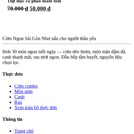
Thịt luộc cà pháo mắm tôm
Giá
Giá
70.000
₫
50.000
₫
gốc
hiện
là:
tại
70.000 ₫.
là:
50.000 ₫.
Cơm Ngon Sài Gòn
Như nấu cho người thân yêu
Hơn 30 món ngon mỗi ngày — cơm dẻo thơm, món mặn đậm đà,
canh thanh mát, rau tươi ngon. Đầu bếp tâm huyết, nguyên liệu
chọn lọc.
Thực đơn
Cơm combo
Món mặn
Canh
Rau
Xem toàn bộ thực đơn
Thông tin
Trang chủ