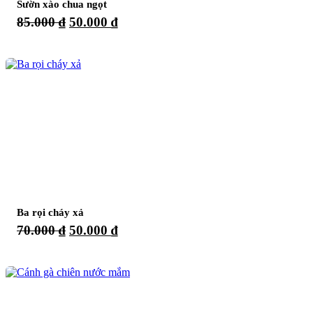
Sườn xào chua ngọt
Giá
Giá
85.000
₫
50.000
₫
gốc
hiện
là:
tại
85.000 ₫.
là:
50.000 ₫.
Ba rọi cháy xả
Giá
Giá
70.000
₫
50.000
₫
gốc
hiện
là:
tại
70.000 ₫.
là:
50.000 ₫.