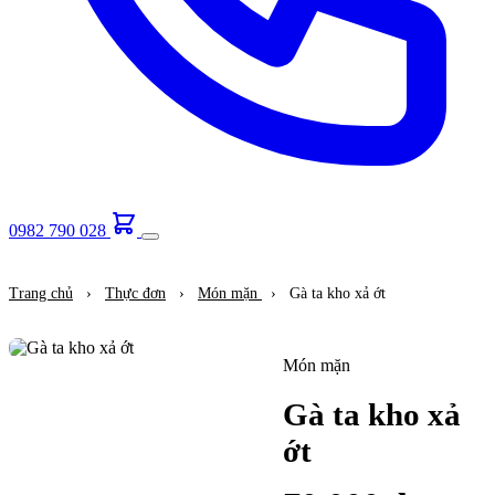
0982 790 028
Trang chủ
›
Thực đơn
›
Món mặn
›
Gà ta kho xả ớt
Món mặn
Gà ta kho xả
ớt