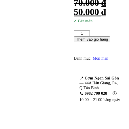
70.000
₫
Giá
Giá
50.000
₫
gốc
hiện
✓ Còn món
là:
tại
Số
70.000 ₫.
là:
lượng
Thêm vào giỏ hàng
50.000
Danh mục:
Món mặn
📍
Cơm Ngon Sài Gòn
— 44A Hậu Giang, P4,
Q.Tân Bình
📞
0982 790 028
| 🕙
10:00 – 21:00 hằng ngày