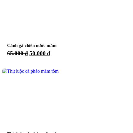
Cánh gà chiên nước mắm
Giá
Giá
65.000
₫
50.000
₫
gốc
hiện
là:
tại
65.000 ₫.
là:
50.000 ₫.