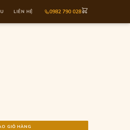
0982 790 028
AU
LIÊN HỆ
á
ện
i
.000 ₫.
ÀO GIỎ HÀNG