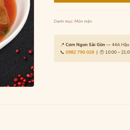
Danh mục:
Món mặn
📍
Cơm Ngon Sài Gòn
— 44A Hậu G
📞
0982 790 028
| 🕙 10:00 – 21: