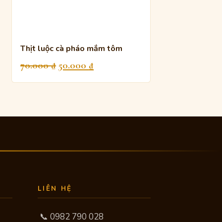
Thịt luộc cà pháo mắm tôm
Giá
Giá
70.000
₫
50.000
₫
gốc
hiện
là:
tại
70.000 ₫.
là:
50.000 ₫.
LIÊN HỆ
📞 0982 790 028