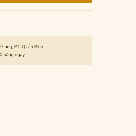
iang, P4, Q.Tân Bình
00 hằng ngày