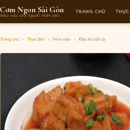
Cơm Ngon Sài Gòn
TRANG CHỦ
THỰC
Như nấu cho người thân yêu
Trang chủ
›
Thực đơn
›
Món mặn
›
Đậu hũ sốt cà