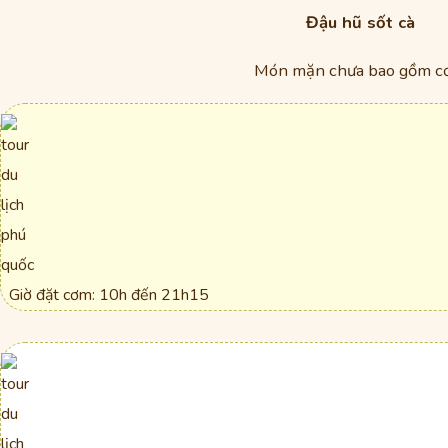
Đậu hũ sốt cà
Món mặn chưa bao gồm 
Giờ đặt cơm: 10h đến 21h15