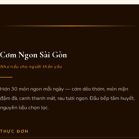
35.000 ₫.
là:
30.000 ₫.
Cơm Ngon Sài Gòn
Như nấu cho người thân yêu
Hơn 30 món ngon mỗi ngày — cơm dẻo thơm, món mặn
đậm đà, canh thanh mát, rau tươi ngon. Đầu bếp tâm huyết,
nguyên liệu chọn lọc.
THỰC ĐƠN