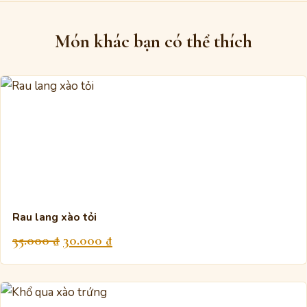
Món khác bạn có thể thích
Rau lang xào tỏi
Giá
Giá
35.000
₫
30.000
₫
gốc
hiện
là:
tại