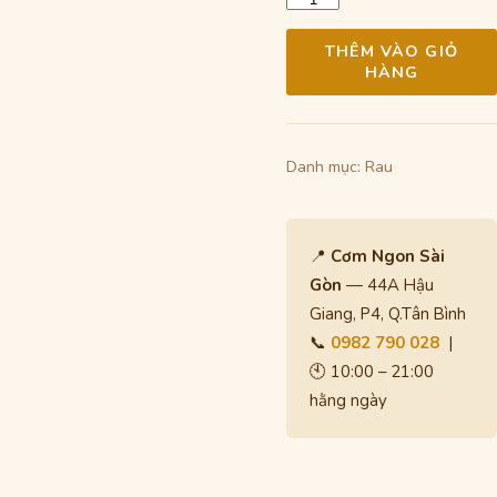
35.000 ₫.
là:
lượng
30.00
THÊM VÀO GIỎ
HÀNG
Danh mục:
Rau
📍
Cơm Ngon Sài
Gòn
— 44A Hậu
Giang, P4, Q.Tân Bình
📞
0982 790 028
|
🕙 10:00 – 21:00
hằng ngày