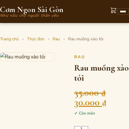
Cơm Ngon Sài Gòn
Như nấu cho người thân yêu
Trang chủ
›
Thực đơn
›
Rau
›
Rau muống xào tỏi
RAU
Rau muống xào
tỏi
35.000
₫
Giá
Giá
30.000
₫
gốc
hiện
✓ Còn món
là:
tại
Số