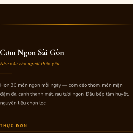
65.000 ₫.
là:
55.000 ₫.
Cơm Ngon Sài Gòn
Như nấu cho người thân yêu
Hơn 30 món ngon mỗi ngày — cơm dẻo thơm, món mặn
đậm đà, canh thanh mát, rau tươi ngon. Đầu bếp tâm huyết,
nguyên liệu chọn lọc.
THỰC ĐƠN