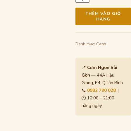
35.000 ₫.
là:
lượng
30.00
THÊM VÀO GIỎ
HÀNG
Danh mục:
Canh
📍
Cơm Ngon Sài
Gòn
— 44A Hậu
Giang, P4, Q.Tân Bình
📞
0982 790 028
|
🕙 10:00 – 21:00
hằng ngày