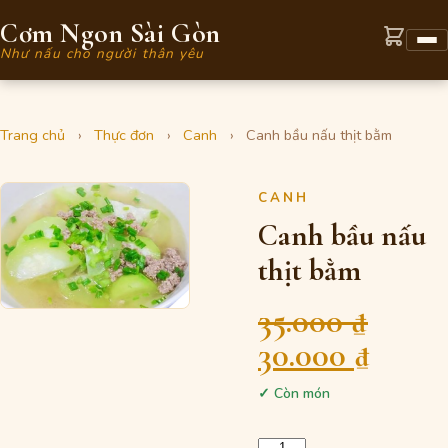
Cơm Ngon Sài Gòn
Như nấu cho người thân yêu
Trang chủ
›
Thực đơn
›
Canh
›
Canh bầu nấu thịt bằm
CANH
Canh bầu nấu
thịt bằm
35.000
₫
Giá
Giá
30.000
₫
gốc
hiện
✓ Còn món
là:
tại
Số