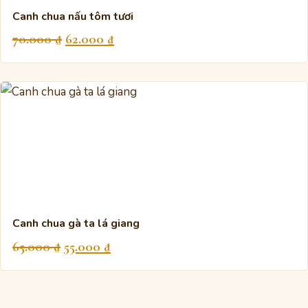
Canh chua nấu tôm tươi
Giá
Giá
70.000
₫
62.000
₫
gốc
hiện
là:
tại
70.000 ₫.
là:
62.000 ₫.
Canh chua gà ta lá giang
Giá
Giá
65.000
₫
55.000
₫
gốc
hiện
là:
tại