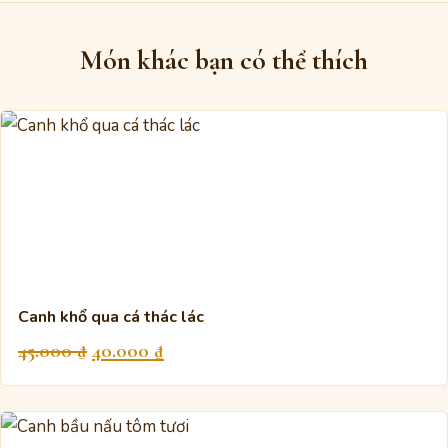
Món khác bạn có thể thích
Canh khổ qua cá thác lác
Giá
Giá
45.000
₫
40.000
₫
gốc
hiện
là:
tại